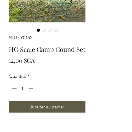
SKU : Y0152
HO Scale Camp Gound Set
Prix
12,00 $CA
Quantité
*
Ajouter au panier
HO Scale Camp Gound Set. This set