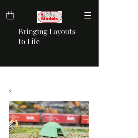
Bringing Layouts
to Life