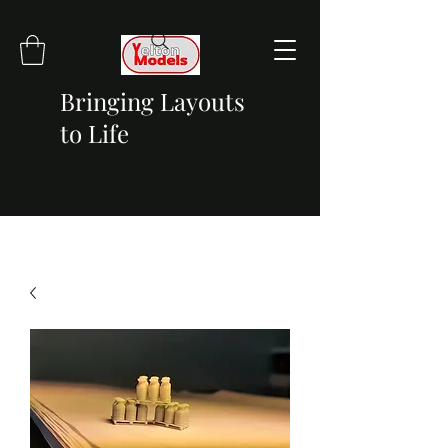
Bringing Layouts
to Life