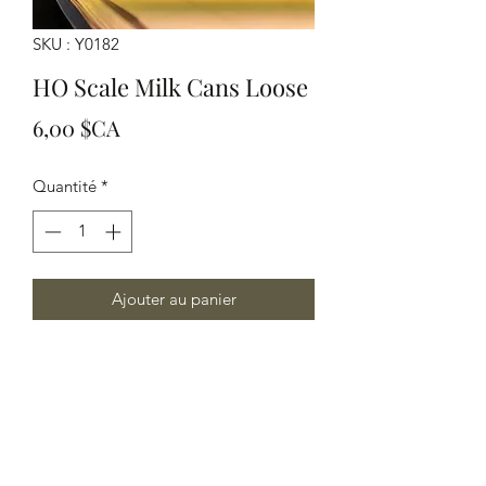
SKU : Y0182
HO Scale Milk Cans Loose
Prix
6,00 $CA
Quantité
*
Ajouter au panier
HO Scale Milk Cans Loose (12 per
package)