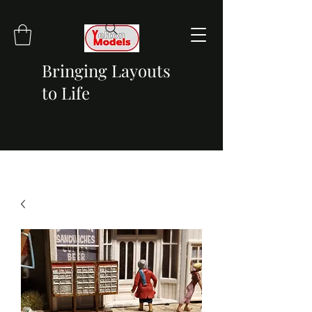
Bringing Layouts
to Life