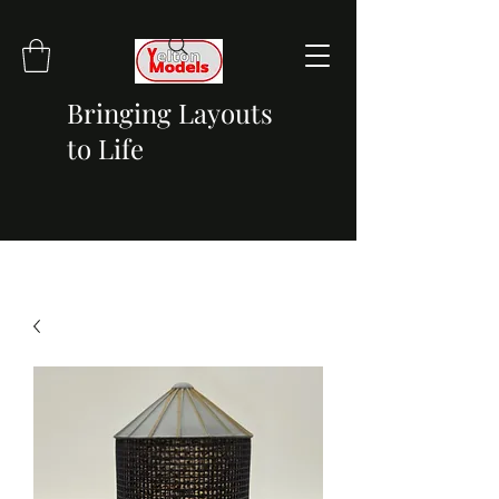
Bringing Layouts
to Life