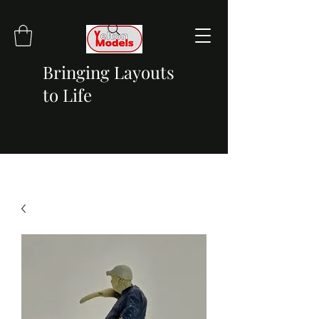
Bringing Layouts
to Life