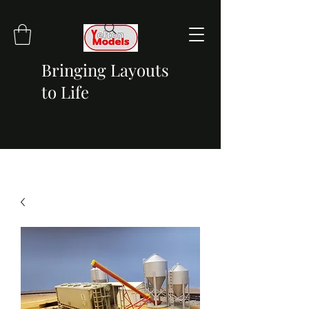
Bringing Layouts
to Life