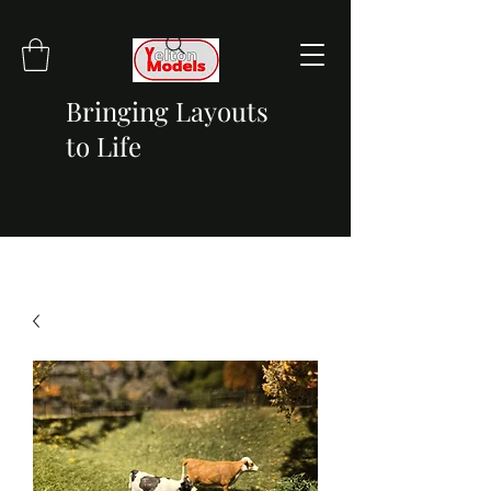
Bringing Layouts
to Life