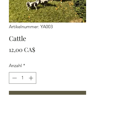
Artikelnummer: YA003
Cattle
Preis
12,00 CA$
Anzahl
*
In den Warenkorb
HO scale Cattle Bull Cow Calf