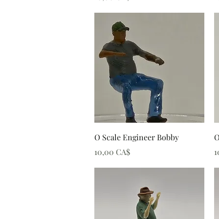
Schnellansicht
O Scale Engineer Bobby
O
Preis
P
10,00 CA$
1