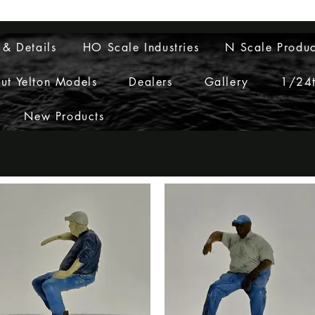
Layouts to Life
 & Details
HO Scale Industries
N Scale Produc
ut Yelton Models
Dealers
Gallery
1/24t
New Products