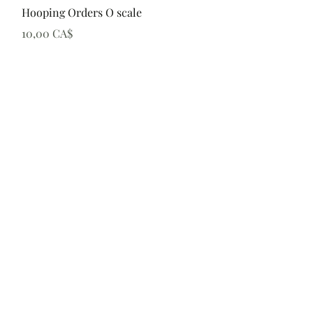
Schnellansicht
Hooping Orders O scale
Preis
10,00 CA$