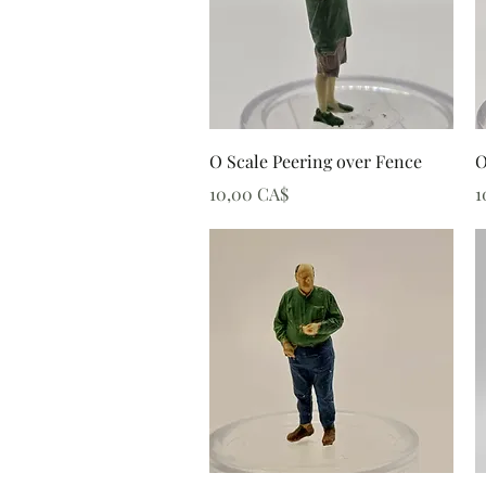
Schnellansicht
O Scale Peering over Fence
O
Preis
P
10,00 CA$
1