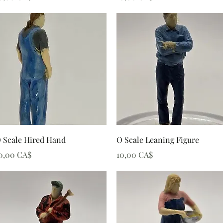
Schnellansicht
Schnellansicht
 Scale Hired Hand
O Scale Leaning Figure
reis
Preis
0,00 CA$
10,00 CA$