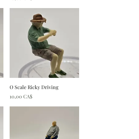
Schnellansicht
O Scale Ricky Driving
Preis
10,00 CA$