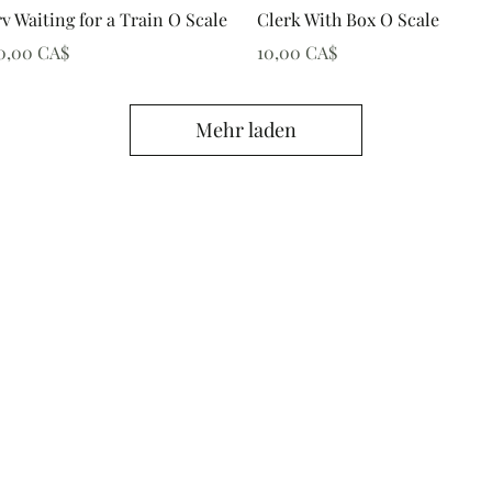
Schnellansicht
Schnellansicht
rv Waiting for a Train O Scale
Clerk With Box O Scale
reis
Preis
0,00 CA$
10,00 CA$
Mehr laden
Yelton Models
yeltonmodels@outlook.com
©2026 by Yelton Models. Proudly created with Wix.com