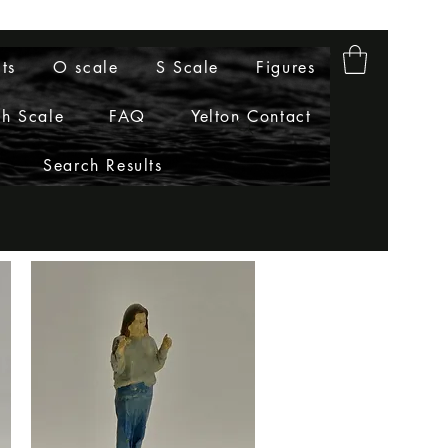
ts
O scale
S Scale
Figures
h Scale
FAQ
Yelton Contact
Search Results