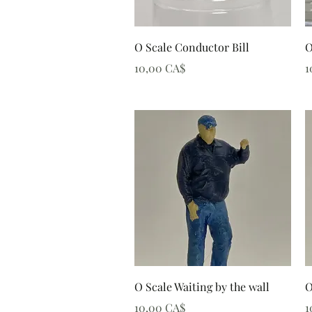
Schnellansicht
O Scale Conductor Bill
O
Preis
P
10,00 CA$
1
Schnellansicht
O Scale Waiting by the wall
O
Preis
P
10,00 CA$
1