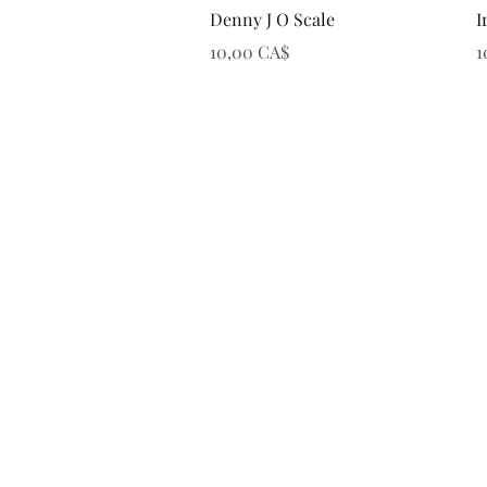
Schnellansicht
Denny J O Scale
I
Preis
P
10,00 CA$
1