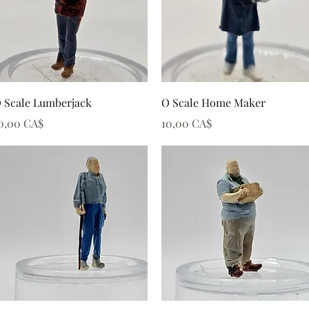
Schnellansicht
Schnellansicht
 Scale Lumberjack
O Scale Home Maker
reis
Preis
0,00 CA$
10,00 CA$