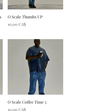
Schnellansicht
a
O Scale Thumbs UP
Preis
10,00 CA$
Schnellansicht
O Scale Coffee Time 3
Preis
10,00 CA$