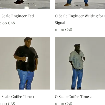
Schnellansicht
Schnellansicht
 Scale Engineer Ted
O Scale Engineer Waiting for 
Signal
reis
0,00 CA$
Preis
10,00 CA$
Schnellansicht
Schnellansicht
 Scale Coffee Time 1
O Scale Coffee Time 2
reis
Preis
0,00 CA$
10,00 CA$