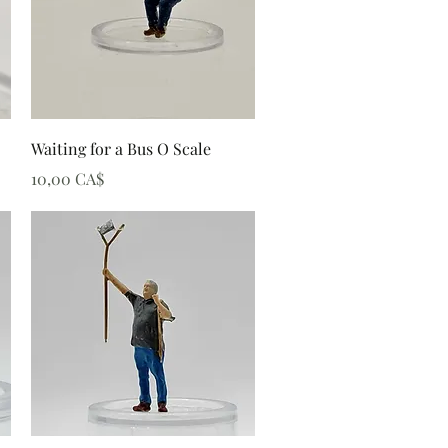
Schnellansicht
Waiting for a Bus O Scale
Preis
10,00 CA$