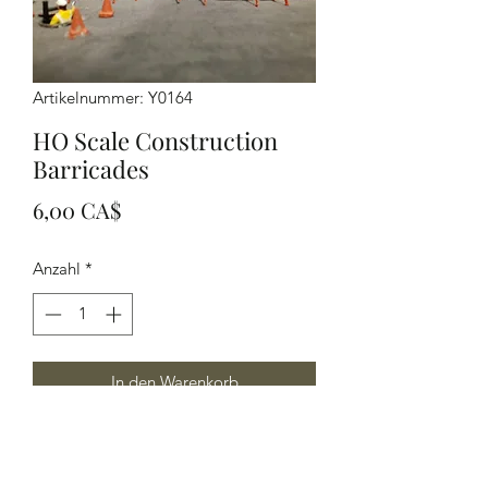
Artikelnummer: Y0164
HO Scale Construction
Barricades
Preis
6,00 CA$
Anzahl
*
In den Warenkorb
HO Scale Construction Barricades, 4
per package