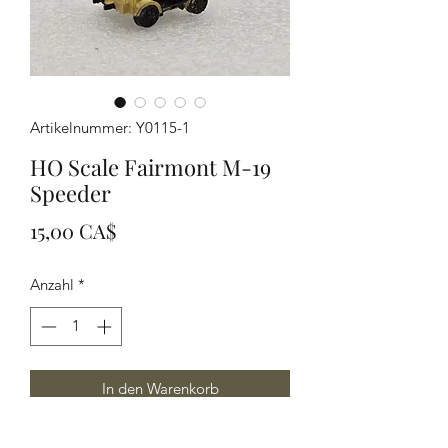
Artikelnummer: Y0115-1
HO Scale Fairmont M-19
Speeder
Preis
15,00 CA$
Anzahl
*
In den Warenkorb
HO Scale Fairmont Speeder M-19,