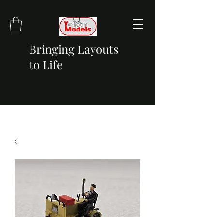
Bringing Layouts
to Life