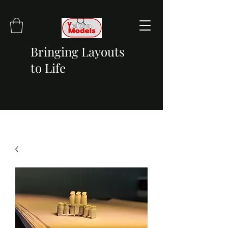
Bringing Layouts
to Life