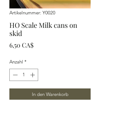
Artikelnummer: Y0020
HO Scale Milk cans on
skid
Preis
6,50 CA$
Anzahl
*
In den Warenkorb
HO Scale milk cans on skid, 2 skids per
package