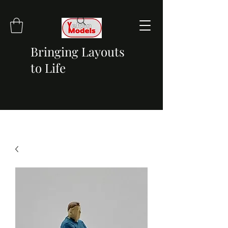
Bringing Layouts
to Life