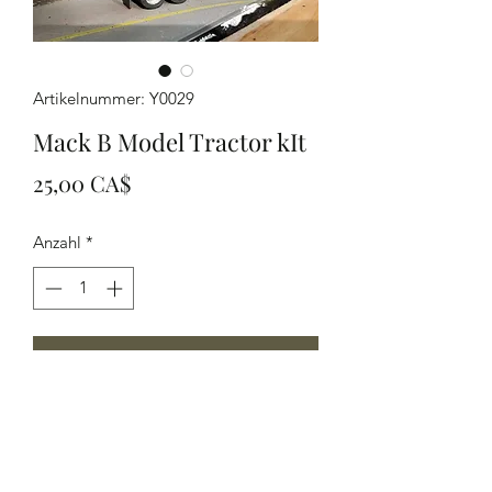
Artikelnummer: Y0029
Mack B Model Tractor kIt
Preis
25,00 CA$
Anzahl
*
In den Warenkorb
HO Scale Late Model B Mack Tractor