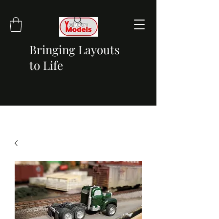
Bringing Layouts
to Life