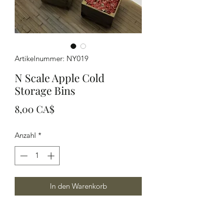
Artikelnummer: NY019
N Scale Apple Cold
Storage Bins
Preis
8,00 CA$
Anzahl
*
In den Warenkorb
N Scale set of 8 Apple cold storage