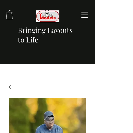
Bringing Layouts
to Life