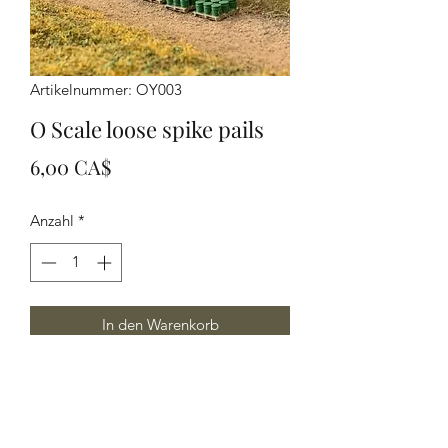
Artikelnummer: OY003
O Scale loose spike pails
Preis
6,00 CA$
Anzahl
*
In den Warenkorb
O Scale loose spike pails (8 per
package)