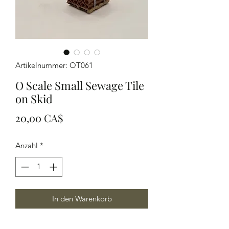
Artikelnummer: OT061
O Scale Small Sewage Tile
on Skid
Preis
20,00 CA$
Anzahl
*
In den Warenkorb
O Scale modeled in grey resin Small