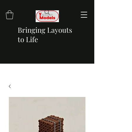
Bringing Layouts
to Life