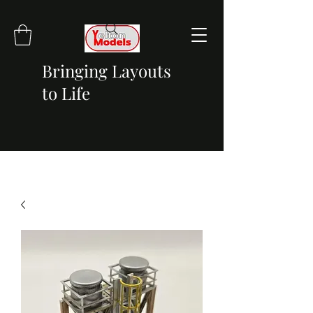
Bringing Layouts
to Life