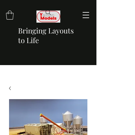
Bringing Layouts
to Life