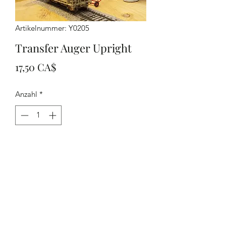
Artikelnummer: Y0205
Transfer Auger Upright
Preis
17,50 CA$
Anzahl
*
In den Warenkorb
Yelton Models